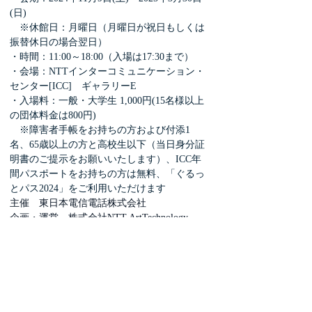
(日)
　※休館日：月曜日（月曜日が祝日もしくは
振替休日の場合翌日）
・時間：11:00～18:00（入場は17:30まで）
・会場：NTTインターコミュニケーション・
センター[ICC]　ギャラリーE
・入場料：一般・大学生 1,000円(15名様以上
の団体料金は800円)
　※障害者手帳をお持ちの方および付添1
名、65歳以上の方と高校生以下（当日身分証
明書のご提示をお願いいたします）、ICC年
間パスポートをお持ちの方は無料、「ぐるっ
とパス2024」をご利用いただけます
主催　東日本電信電話株式会社
企画・運営　株式会社NTT ArtTechnology
監修　久保田巖(株式会社アルステクネ 代表
取締役社長)
企画協力　市村次夫(北斎館 理事長)
協力　株式会社アルステクネ、北斎館、岩松
院、山梨県立博物館、　　公益財団法人似鳥
文化財団、株式会社Goolight