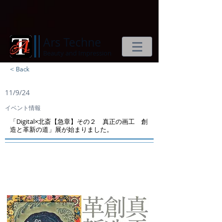
Ars Techne
Beauty and Impression
< Back
11/9/24
イベント情報
「Digital×北斎【急章】その２ 真正の画工 創
造と革新の道」展が始まりました。