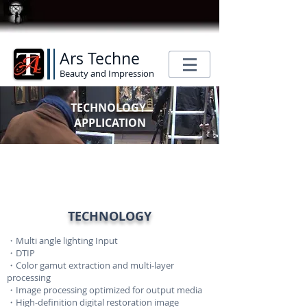
Ars Techne
Beauty and Impression
TECHNOLOGY
APPLICATION
TECHNOLOGY
・Multi angle lighting Input
・DTIP
・Color gamut extraction and multi-layer
processing
・Image processing optimized for output media
・High-definition digital restoration image