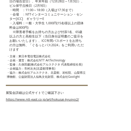
日の場合翌日）、年末年始（12月28日～1月3日）、
ビル保守点検日（2月9日）
・時間 ：11:00～18:00（入場は17:30まで）
・会場 ：NTTインターコミュニケーション・セン
ター[ICC] ギャラリーE
・入場料：一般・大学生 1,000円(15名様以上の団体
料金は800円)
※障害者手帳をお持ちの方および付添1名、65歳
以上の方と高校生以下（当日身分証明書のご提示を
お願いいたします）、ICC年間パスポートをお持ち
の方は無料、「ぐるっとパス2024」をご利用いただ
けます
・主催：東日本電信電話株式会社
・企画・運営：株式会社NTT ArtTechnology
・監修：久保田巖(株式会社アルステクネ 代表取締役社長)
・企画協力：市村次夫(北斎館理事長)
・協力：株式会社アルステクネ、北斎館、岩松院、山梨県立
博物館、公益財団法人似鳥文化財団、株式会社Goolight
展覧会詳細は公式サイトで
ご確認下さい
https://www.ntt-east.co.jp/art/hokusai-kyusyo2/