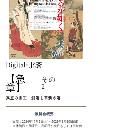
Digital×北斎
急
【
その
章
】
2
真正の画工 創造と革新の道
展覧会概要
・会期：2024年11月9日(土)～2025年3月30日(日)
※休館日：月曜日（月曜日が祝日もしくは振替休